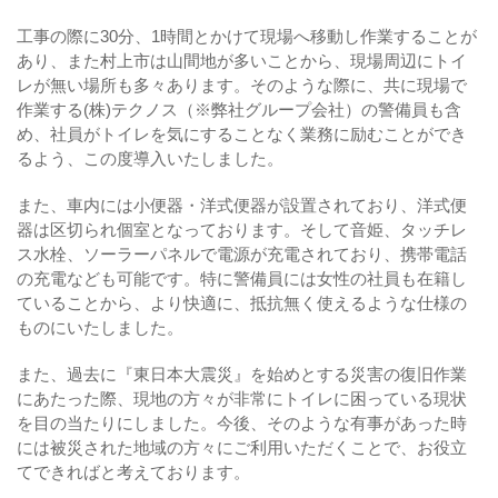
工事の際に30分、1時間とかけて現場へ移動し作業することが
あり、また村上市は山間地が多いことから、現場周辺にトイ
レが無い場所も多々あります。そのような際に、共に現場で
作業する(株)テクノス（※弊社グループ会社）の警備員も含
め、社員がトイレを気にすることなく業務に励むことができ
るよう、この度導入いたしました。
また、車内には小便器・洋式便器が設置されており、洋式便
器は区切られ個室となっております。そして音姫、タッチレ
ス水栓、ソーラーパネルで電源が充電されており、携帯電話
の充電なども可能です。特に警備員には女性の社員も在籍し
ていることから、より快適に、抵抗無く使えるような仕様の
ものにいたしました。
また、過去に『東日本大震災』を始めとする災害の復旧作業
にあたった際、現地の方々が非常にトイレに困っている現状
を目の当たりにしました。今後、そのような有事があった時
には被災された地域の方々にご利用いただくことで、お役立
てできればと考えております。