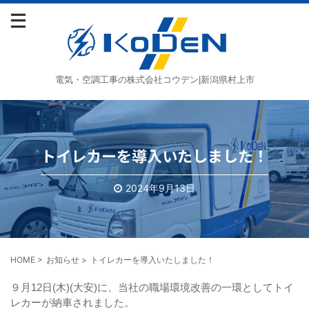
電気・空調工事の株式会社コウデン|新潟県村上市
トイレカーを導入いたしました！
2024年9月13日
HOME
>
お知らせ
>
トイレカーを導入いたしました！
９月12日(木)(大安)に、当社の職場環境改善の一環としてトイ
レカーが納車されました。