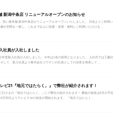
舗 新潟中条店 リニューアルオープンのお知らせ
日、洗い屋本舗 新潟中条店がリニューアルオープンいたしました。 日頃よりご利用
備や空間を一新し、これまで以上に快適・清潔・便利にご利用いただける ...
新入社員が入社しました
021年度新入社員が入社しました。今年は1名の採用となりました。 入社式では工
そして、新入社員より株式会社コウデンの社員としての決意を発表して ...
テレビ21『地元ではたらく。』で弊社が紹介されます！
ビ21さまの『地元ではたらく。』にて弊社が紹介されます！ 番組の放送は6月の予
4月30日よりテレビＣＭの放送が開始されます。 『地元ではたらく ...