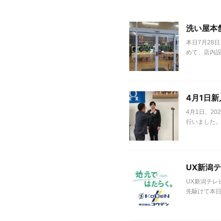
洗い屋本
本日7月28
めて、店内設
4月1日
4月1日、2
行いました。
UX新潟
UX新潟テレ
先駆けて本日