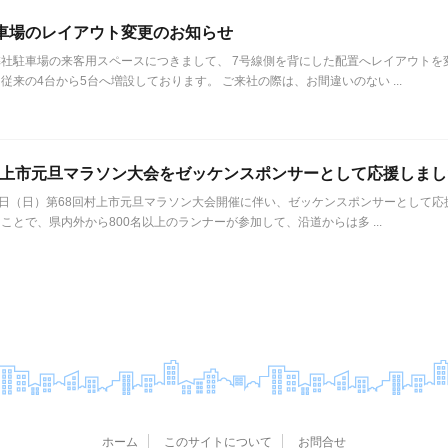
車場のレイアウト変更のお知らせ
社駐車場の来客用スペースにつきまして、 7号線側を背にした配置へレイアウトを
従来の4台から5台へ増設しております。 ご来社の際は、お間違いのない ...
村上市元旦マラソン大会をゼッケンスポンサーとして応援しまし
1日（日）第68回村上市元旦マラソン大会開催に伴い、ゼッケンスポンサーとして応
ことで、県内外から800名以上のランナーが参加して、沿道からは多 ...
ホーム
このサイトについて
お問合せ