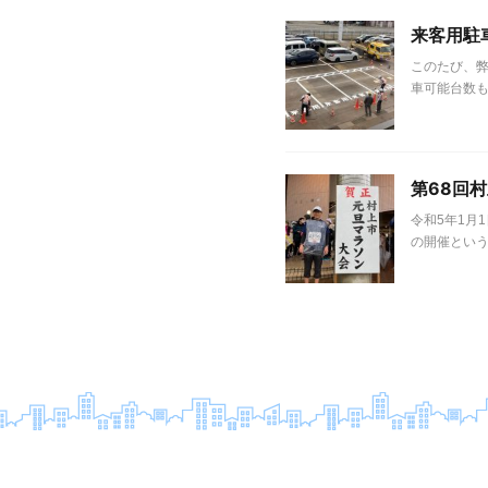
来客用駐
このたび、弊
車可能台数も
第68回
令和5年1月
の開催という