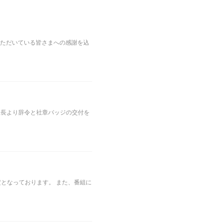
いただいている皆さまへの感謝を込
藤社長より辞令と社章バッジの交付を
定となっております。 また、番組に