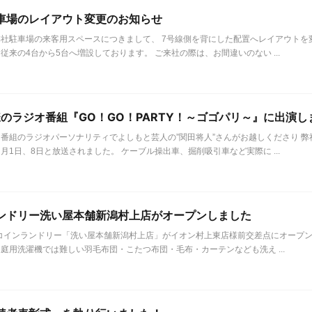
車場のレイアウト変更のお知らせ
社駐車場の来客用スペースにつきまして、 7号線側を背にした配置へレイアウトを
従来の4台から5台へ増設しております。 ご来社の際は、お間違いのない ...
様のラジオ番組『GO！GO！PARTY！～ゴゴパリ～』に出演し
番組のラジオパーソナリティでよしもと芸人の”関田将人”さんがお越しくださり 
月1日、8日と放送されました。 ケーブル操出車、掘削吸引車など実際に ...
ンドリー洗い屋本舗新潟村上店がオープンしました
、コインランドリー「洗い屋本舗新潟村上店」がイオン村上東店様前交差点にオープン
庭用洗濯機では難しい羽毛布団・こたつ布団・毛布・カーテンなども洗え ...