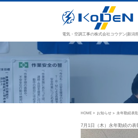
電気・空調工事の株式会社コウデン|新潟
HOME
>
お知らせ
>
永年勤続表
7月1日（木）永年勤続の