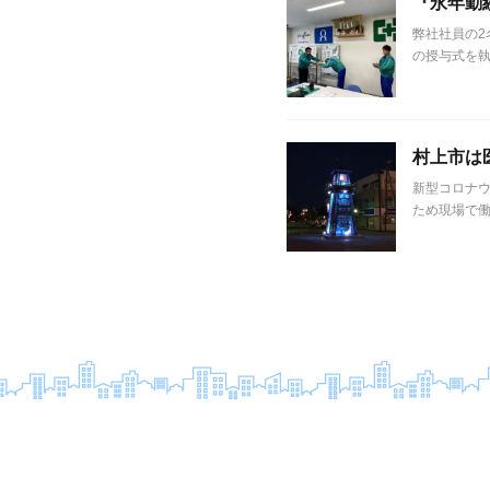
『永年勤
弊社社員の2
の授与式を執
村上市は
新型コロナ
ため現場で働