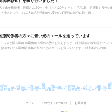
続者表彰式』を執り行いました！
名を永年勤続者（渡部さん:30年、中川さん:20年）として 7月1日（月曜日）安全
り行いました。 お二人は入社当時から変わらず業務に熱心に取り組 ...
医療関係者の方々に青い光のエールを送っています
ウイルスと闘う医師や看護師に感謝の思いを伝えようと、村上駅前の歓迎塔がブルー
き続けている医療関係者の方々に光のエールを送っています。 村上市からの御 ...
ホーム
このサイトについて
お問合せ