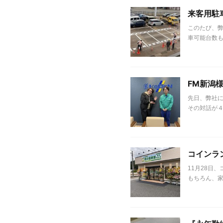
来客用駐
このたび、弊
車可能台数も
FM新潟
先日、弊社に
その対話が４
コインラ
11月28日
もちろん、家